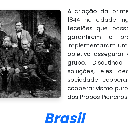
A criação da prim
1844 na cidade in
tecelões que pass
garantirem o pró
implementaram um 
objetivo assegurar
grupo. Discutindo
soluções, eles d
sociedade coopera
cooperativismo puro
dos Probos Pioneiros
Brasil