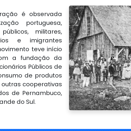
eração é observada
ação portuguesa,
úblicos, militares,
ários e imigrantes
ovimento teve início
com a fundação da
ionários Públicos de
consumo de produtos
m outras cooperativas
dos de Pernambuco,
rande do Sul.