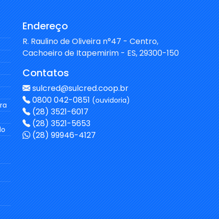
Endereço
R. Raulino de Oliveira n°47 - Centro,
Cachoeiro de Itapemirim - ES, 29300-150
Contatos
sulcred@sulcred.coop.br
0800 042-0851
(ouvidoria)
ra
(28) 3521-6017
(28) 3521-5653
do
(28) 99946-4127