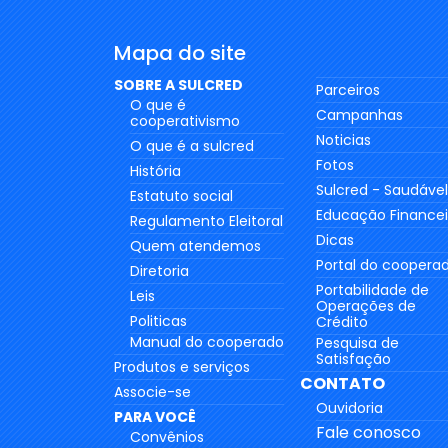
Mapa do site
SOBRE A SULCRED
Parceiros
O que é
Campanhas
cooperativismo
Noticias
O que é a sulcred
Fotos
História
Sulcred - Saudável
Estatuto social
Educação Financei
Regulamento Eleitoral
Dicas
Quem atendemos
Portal do coopera
Diretoria
Portabilidade de
Leis
Operações de
Politicas
Crédito
Manual do cooperado
Pesquisa de
Satisfação
Produtos e serviços
CONTATO
Associe-se
Ouvidoria
PARA VOCÊ
Fale conosco
Convênios