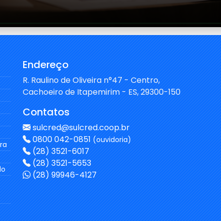
Endereço
R. Raulino de Oliveira n°47 - Centro,
Cachoeiro de Itapemirim - ES, 29300-150
Contatos
sulcred@sulcred.coop.br
0800 042-0851
(ouvidoria)
ra
(28) 3521-6017
(28) 3521-5653
do
(28) 99946-4127