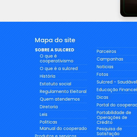
Mapa do site
SOBRE A SULCRED
Parceiros
O que é
Campanhas
cooperativismo
Noticias
O que é a sulcred
Fotos
História
Sulcred - Saudável
Estatuto social
Educação Financei
Regulamento Eleitoral
Dicas
Quem atendemos
Portal do coopera
Diretoria
Portabilidade de
Leis
Operações de
Politicas
Crédito
Manual do cooperado
Pesquisa de
Satisfação
Produtos e serviços