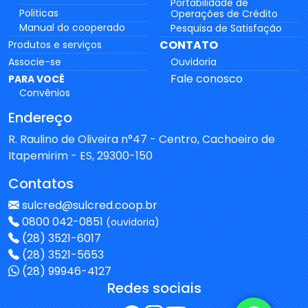
Portabilidade de
Politicas
Operações de Crédito
Manual do cooperado
Pesquisa de Satisfação
CONTATO
Produtos e serviços
Associe-se
Ouvidoria
Fale conosco
PARA VOCÊ
Convênios
Endereço
R. Raulino de Oliveira n°47 - Centro, Cachoeiro de
Itapemirim - ES, 29300-150
Contatos
sulcred@sulcred.coop.br
0800 042-0851
(ouvidoria)
(28) 3521-6017
(28) 3521-5653
(28) 99946-4127
Redes sociais