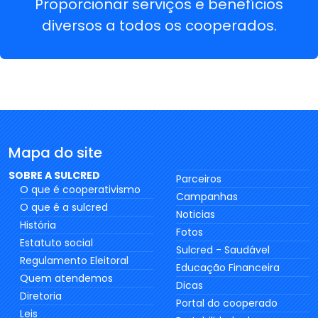
Proporcionar serviços e benefícios
diversos a todos os cooperados.
Mapa do site
SOBRE A SULCRED
Parceiros
O que é cooperativismo
Campanhas
O que é a sulcred
Noticias
História
Fotos
Estatuto social
Sulcred - Saudável
Regulamento Eleitoral
Educação Financeira
Quem atendemos
Dicas
Diretoria
Portal do cooperado
Leis