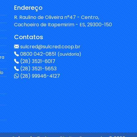
Endereço
R. Raulino de Oliveira n°47 - Centro,
Cachoeiro de Itapemirim - ES, 29300-150
Contatos
sulcred@sulcred.coop.br
0800 042-0851
(ouvidoria)
ra
(28) 3521-6017
(28) 3521-5653
do
(28) 99946-4127