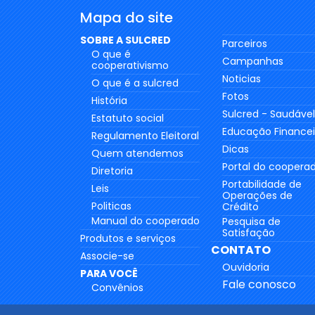
Mapa do site
SOBRE A SULCRED
Parceiros
O que é
Campanhas
cooperativismo
Noticias
O que é a sulcred
Fotos
História
Sulcred - Saudável
Estatuto social
Educação Financei
Regulamento Eleitoral
Dicas
Quem atendemos
Portal do coopera
Diretoria
Portabilidade de
Leis
Operações de
Politicas
Crédito
Manual do cooperado
Pesquisa de
Satisfação
Produtos e serviços
CONTATO
Associe-se
Ouvidoria
PARA VOCÊ
Fale conosco
Convênios